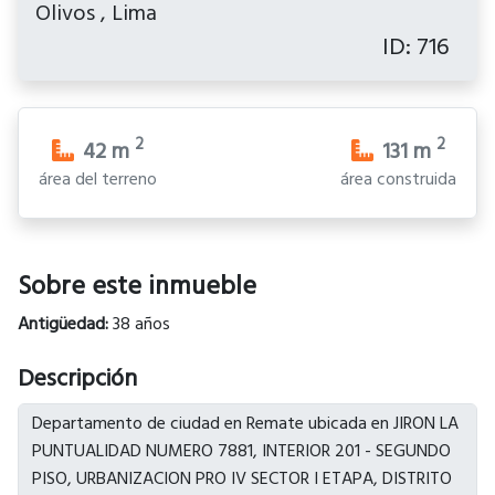
Olivos
,
Lima
ID: 716
2
2
42
m
131
m
área del terreno
área construida
Sobre este inmueble
Antigüedad:
38 años
Descripción