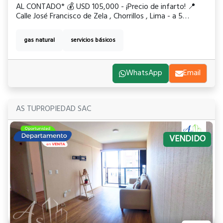
AL CONTADO* 💰 USD 105,000 - ¡Precio de infarto! 📍
Calle José Francisco de Zela , Chorrillos , Lima - a 5
minutos de la escuela de policías. 🏡 200 m² área de
terreno aproximado. Frente: 10 ml y fondo: 20 ml Cuenta
gas natural
servicios básicos
con conexión a Gas Calidda ✅ Ideal para: 🏠 Construir
hasta 3 pisos + azotea - Vivienda, taller o local
comercial. 🚨 ¡No la dejes pasar! 📲El número de
contacto para mayor información o citas es 912265670.
WhatsApp
Email
AS TUPROPIEDAD SAC
VENDIDO