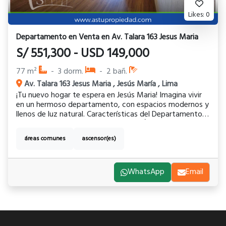
Likes:
0
Departamento
en
Venta
en
Av. Talara 163 Jesus Maria
S/
551,300
-
USD
149,000
77
m²
-
3
dorm.
-
2
bañ.
Av. Talara 163 Jesus Maria
,
Jesús María
,
Lima
¡Tu nuevo hogar te espera en Jesús Maria! Imagina vivir
en un hermoso departamento, con espacios modernos y
llenos de luz natural. Características del Departamento:
Ubicado en el 6to Piso con ascensor Área: 77 m2 Cuenta
con una iluminada sala comedor con vista externa y
áreas comunes
ascensor(es)
balcón, moderna cocina de concepto abierto con
muebles altos y bajos, tablero de granito que incluye
cocina empotrada, horno, campana extractora y horno
microondas, 3 amplios dormitorios con closets, el
WhatsApp
Email
dormitorio principal con baño interno, en total 2 baños
completos y área de lavandería. Todo con muy buenos
acabados. Ademas, el edificio cuenta con gimnasio, zona
coworking, salón de usos múltiples y área de parrilla.
Seguridad 24/7 Este departamento es ideal para ti y tu