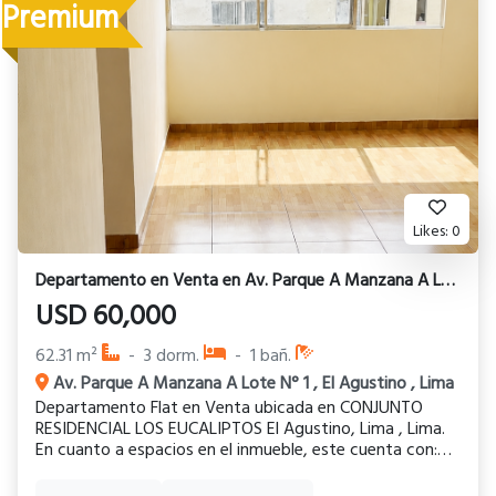
Premium
Likes:
0
Departamento
en
Venta
en
Av. Parque A Manzana A Lote N° 1
USD
60,000
62.31
m²
-
3
dorm.
-
1
bañ.
Av. Parque A Manzana A Lote N° 1
,
El Agustino
,
Lima
Departamento Flat en Venta ubicada en CONJUNTO
RESIDENCIAL LOS EUCALIPTOS El Agustino, Lima , Lima.
En cuanto a espacios en el inmueble, este cuenta con:
✅3 habitaciones + Estudio Departamento con 16 años
de antigüedad cuenta con 62 m² como área del terreno,