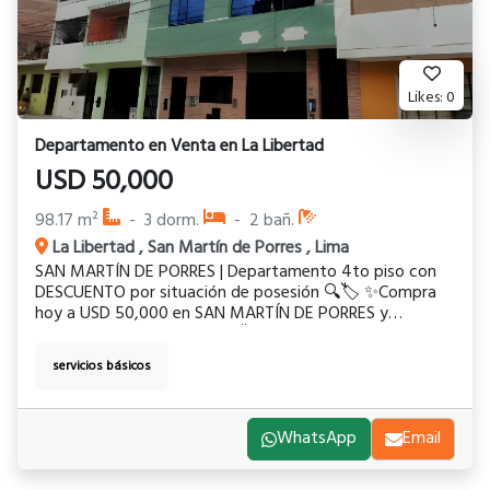
Likes:
0
Departamento
en
Venta
en
La Libertad
USD
50,000
98.17
m²
-
3
dorm.
-
2
bañ.
La Libertad
,
San Martín de Porres
,
Lima
SAN MARTÍN DE PORRES | Departamento 4to piso con
DESCUENTO por situación de posesión 🔍🏷️ ✨Compra
hoy a USD 50,000 en SAN MARTÍN DE PORRES y
proyecta su valorización. 🏡🏷️Una opción accesible para
iniciar en bienes raíces. *SOLO VENTA AL CONTADO*
servicios básicos
Ubicación: * Cerca Av. Lima, Av. Quilca y Av. Perú 🚗 *
Tottus Bocanegra 🛒 * A 5 min del Aeropuerto Jorge
Chávez ✈️ Características: * Área construida: 98.17 m² 📐
* 4to piso (edificio 5 pisos, sin ascensor) 🏙️ *
WhatsApp
Email
Totalmente acabado 🛠️✨ * Zona urbanizada 🏘️ *
Descuento por encontrarse en proceso de desalojo y