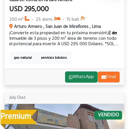
Casa
en
Venta
en
Arturo Armero
USD
295,000
200
m²
-
25
dorm.
-
15
bañ.
Arturo Armero
,
San Juan de Miraflores
,
Lima
¡Convierte esta propiedad en tu próxima inversión!💰 🏡
Inmueble de 3 pisos y 200 m² área de terreno con todo
el potencial para invertir A USD 295 000 Dólares. *SOLO
VENTA AL CONTADO* 📍 Calle Arturo Armero, SJM – A 2
cuadras de la estación San Juan del Tren Eléctrico. Cerca
gas natural
servicios básicos
agencias de viaje. 💼 Zona estratégica y amplia. Tu
oportunidad de invertir y generar ingresos constantes
empieza aquí 🔑 👀Cuenta con 2 locales comerciales, 16
habitaciones con baño propio y/o compartidas ,2 mini
WhatsApp
Email
departamentos independientes variados y 1
departamento en 4 pisos totalmente aprovechados
para rentas temporales. 📲El número de contacto para
July Diaz
mayor información o citas es 912265670.
Premium
VENDIDO