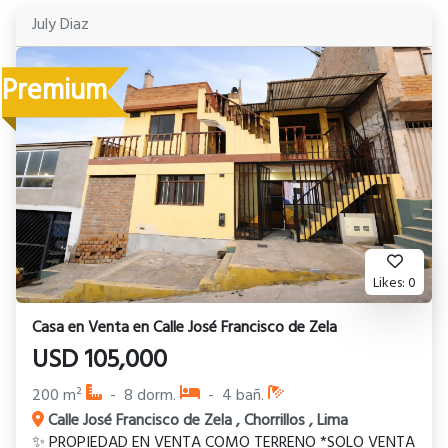
aún sin posesión 📲El número de contacto para mayor
July Diaz
información o citas es 912265670.
Premium
Likes:
0
Casa
en
Venta
en
Calle José Francisco de Zela
USD
105,000
200
m²
-
8
dorm.
-
4
bañ.
Calle José Francisco de Zela
,
Chorrillos
,
Lima
✨ PROPIEDAD EN VENTA COMO TERRENO *SOLO VENTA