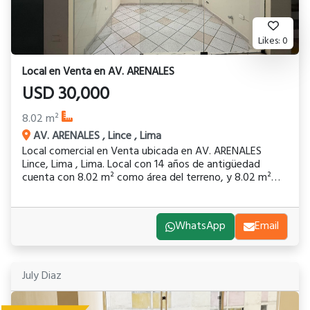
Likes:
0
Local
en
Venta
en
AV. ARENALES
USD
30,000
8.02
m²
AV. ARENALES
,
Lince
,
Lima
Local comercial en Venta ubicada en AV. ARENALES
Lince, Lima , Lima. Local con 14 años de antigüedad
cuenta con 8.02 m² como área del terreno, y 8.02 m²
como área construida Precio de venta es de USD
30,000.00 y se encuentra ubicado en zonas comerciales.
El número de contacto para mayor información o citas
WhatsApp
Email
es 912265670.📲
July Diaz