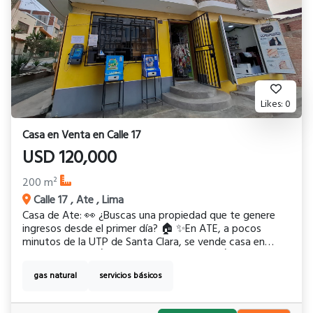
Likes:
0
Casa
en
Venta
en
Calle 17
USD
120,000
200
m²
Calle 17
,
Ate
,
Lima
Casa de Ate: 👀 ¿Buscas una propiedad que te genere
ingresos desde el primer día? 🏠 ✨En ATE, a pocos
minutos de la UTP de Santa Clara, se vende casa en
ESQUINA con: - Área de terreno: 200 m² - Área
construida: 310 m² 💼Incluye 2 tiendas en el primer nivel
gas natural
servicios básicos
(perfectas para alquiler o negocio propio) 🏪 📍
Ubicación estratégica en zona con alto movimiento de
estudiantes y vecinos 👨‍👩‍👧‍👦 Perfecta para