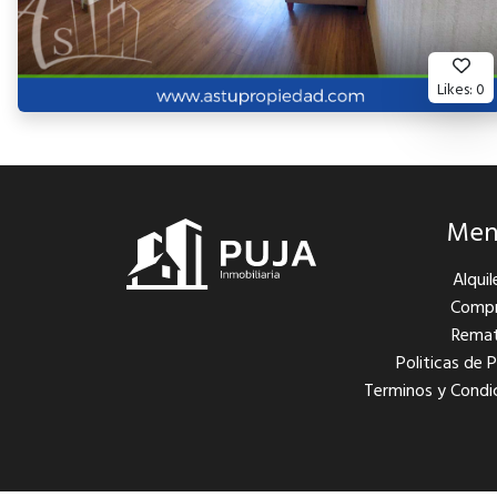
Likes:
0
Me
Alquil
Comp
Rema
Politicas de 
Terminos y Condi