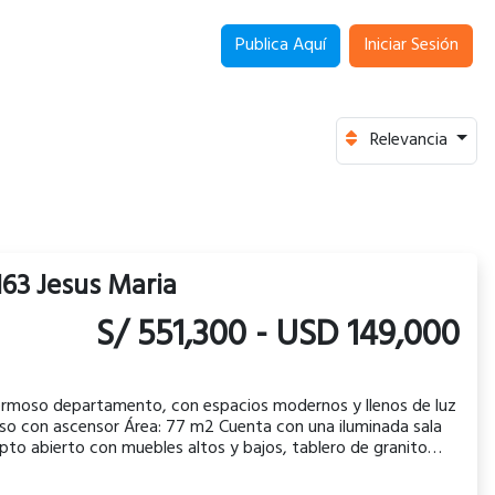
Publica Aquí
Iniciar Sesión
Relevancia
163 Jesus Maria
S/
551,300
-
USD
149,000
 hermoso departamento, con espacios modernos y llenos de luz
nta con una iluminada sala
to abierto con muebles altos y bajos, tablero de granito
no microondas, 3 amplios dormitorios con closets, el
ía. Todo con muy buenos acabados.