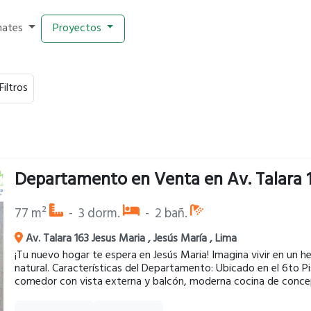
mates
Proyectos
Filtros
Departamento
en
Venta
en
Av. Talara 
77
m²
-
3
dorm.
-
2
bañ.
Av. Talara 163 Jesus Maria
,
Jesús María
,
Lima
¡Tu nuevo hogar te espera en Jesús Maria! Imagina vivir en un
natural. Características del Departamento: Ubicado en el 6to Piso con ascensor Área: 77 m2 Cue
comedor con vista externa y balcón, moderna cocina de concep
que incluye cocina empotrada, horno, campana extractora y hor
dormitorio principal con baño interno, en total 2 baños completos y área de lavander